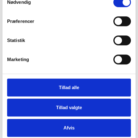
Nødvendig
2 Evaluering
3 Fagligt ansvarliges beføjelser
4 Bemyndigelse
Præferencer
5 Aftalegennemgang
6 Indkøb
Statistik
7 Bemanding
8 Instruktion
10 Tilsyn
Marketing
11 Verifikation
12 Uddannelse og træning
13 Udstyr
Tillad alle
14 Afvigelser og sikkerhedsmæssige fejl
14.1 Afvigerapport
15 Intern audit
Tillad valgte
15.1 Intern auditplan
15.2 Intern auditrapport tjekliste
16 Dokumentstyring
Afvis
16.1 Dokumentstyringsplan