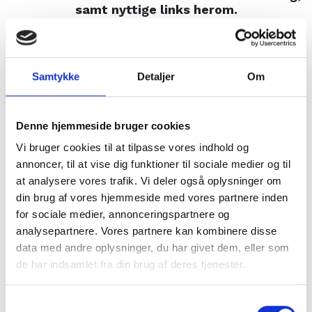
Viden om UVC
samt nyttige links herom.
Om Sinus/Job
Kontakt
Kvalitetssikring
Nyttige links
Samtykke
Detaljer
Om
Samarbejdspartnere
Installationsblanket
Elsikkerhedstest forsamlingslokaler
Job
Sikkerhed og miljø
Denne hjemmeside bruger cookies
Fællesregulativ 2019
Vi bruger cookies til at tilpasse vores indhold og
Eleftersyn
annoncer, til at vise dig funktioner til sociale medier og til
Retsinfo
at analysere vores trafik. Vi deler også oplysninger om
Elsikkerhedsregler
din brug af vores hjemmeside med vores partnere inden
Solar weblink
for sociale medier, annonceringspartnere og
Lemvigh Müller
analysepartnere. Vores partnere kan kombinere disse
AO
data med andre oplysninger, du har givet dem, eller som
de har indsamlet fra din brug af deres tjenester.
Kvalitetssikring
1 Etablering
Samtykkevalg
1.1 Organisationsdiagram